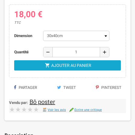
18,00 €
TTC
Dimension
remove
add
Quantité

AJOUTER AU PANIER
PARTAGER
TWEET
PINTEREST
Bô poster
Vendu par:
★★★★★
★★★★★
Voir les avis
Ecrire une critique