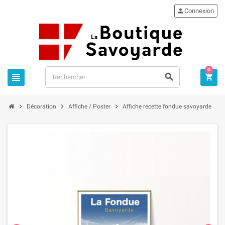

Connexion
0






Décoration
Affiche / Poster
Affiche recette fondue savoyarde