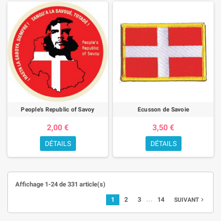
People's Republic of Savoy
Ecusson de Savoie
2,00 €
3,50 €
DÉTAILS
DÉTAILS
Affichage 1-24 de 331 article(s)
…
1
2
3
14
SUIVANT
