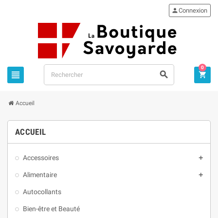

Connexion
0



Accueil
ACCUEIL
Accessoires

Alimentaire

Autocollants
Bien-être et Beauté