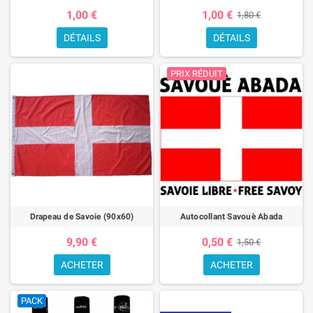
1,00 €
1,00 €
1,80 €
DÉTAILS
DÉTAILS
PRIX RÉDUIT
Drapeau de Savoie (90x60)
Autocollant Savouè Abada
9,90 €
0,50 €
1,50 €
ACHETER
ACHETER
PACK