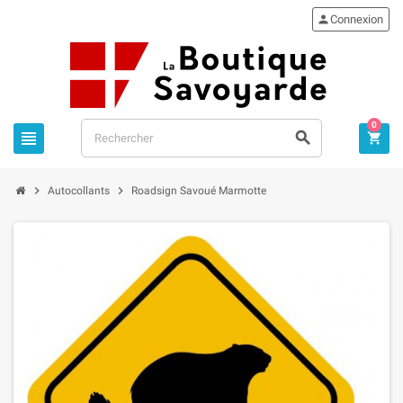

Connexion
0





Autocollants
Roadsign Savoué Marmotte