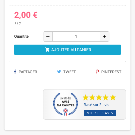
2,00 €
TTC
remove
add
Quantité

AJOUTER AU PANIER
PARTAGER
TWEET
PINTEREST
Basé sur 3 avis
VOIR LES AVIS