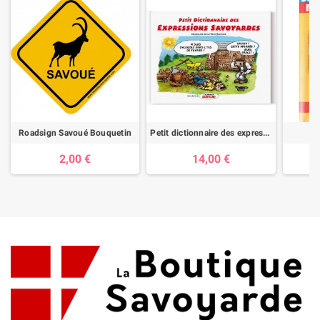
Roadsign Savoué Bouquetin
Petit dictionnaire des expressions savoyardes
Mi
2,00 €
14,00 €