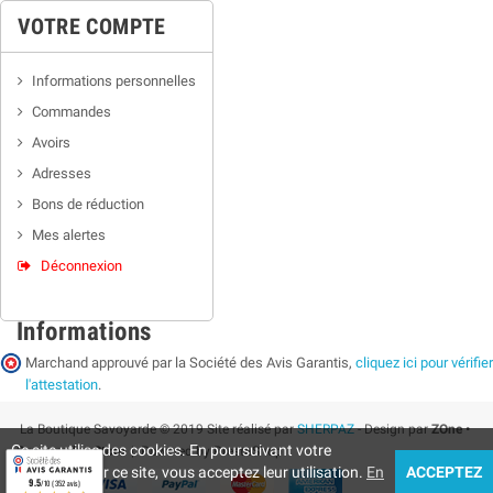
VOTRE COMPTE
Informations personnelles
Commandes
Avoirs
Adresses
Bons de réduction
Mes alertes
Déconnexion
Informations
Marchand approuvé par la Société des Avis Garantis,
cliquez ici pour vérifier
l'attestation
.
La Boutique Savoyarde © 2019 Site réalisé par
SHERPAZ
- Design par
ZOne •
Ce site utilise des cookies. En poursuivant votre
Supermarket Store
| Powered by PrestaShop
navigation sur ce site, vous acceptez leur utilisation.
En
ACCEPTEZ
9.5
/10 (352 avis)