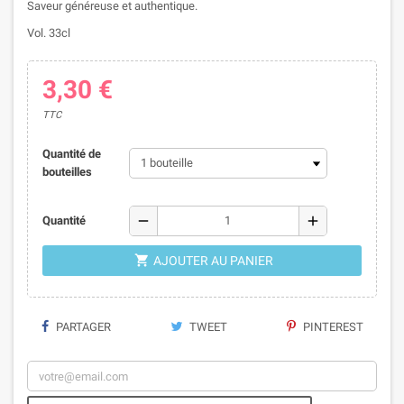
Saveur généreuse et authentique.
Vol. 33cl
3,30 €
TTC
Quantité de
bouteilles
remove
add
Quantité

AJOUTER AU PANIER
PARTAGER
TWEET
PINTEREST