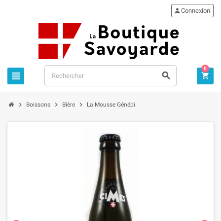

Connexion
0






Boissons
Bière
La Mousse Génépi