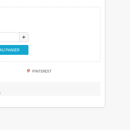
add
AU PANIER
PINTEREST
e