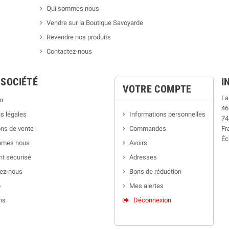
Qui sommes nous
Vendre sur la Boutique Savoyarde
Revendre nos produits
Contactez-nous
 SOCIÉTÉ
I
VOTRE COMPTE
La
n
46
s légales
Informations personnelles
74
ns de vente
Commandes
Fr
Éc
mmes nous
Avoirs
t sécurisé
Adresses
ez-nous
Bons de réduction
p
Mes alertes
ns
Déconnexion