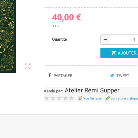
40,00 €
TTC
remove
Quantité

AJOUTER 

PARTAGER
TWEET
Atelier Rémi Supper
Vendu par:
★★★★★
★★★★★
Voir les avis
Ecrire une critiqu