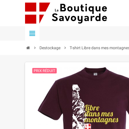


Destockage

T-shirt Libre dans mes montagne
PRIX RÉDUIT