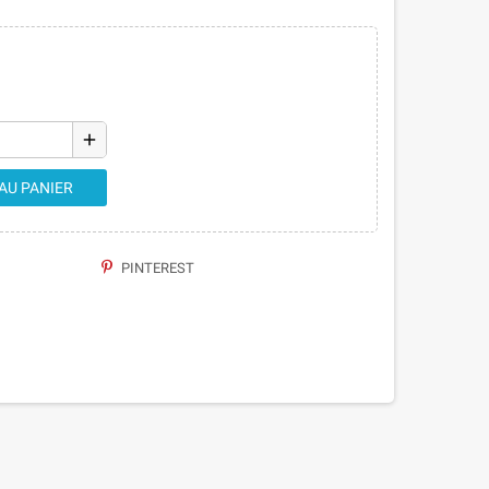
add
AU PANIER
PINTEREST