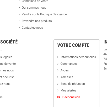
Conditions de vente
Qui sommes nous
Vendre sur la Boutique Savoyarde
Revendre nos produits
Contactez-nous
 SOCIÉTÉ
I
VOTRE COMPTE
La
n
46
s légales
Informations personnelles
74
ns de vente
Commandes
Fr
Éc
mmes nous
Avoirs
t sécurisé
Adresses
ez-nous
Bons de réduction
p
Mes alertes
ns
Déconnexion