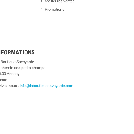
Meilleures ventes
Promotions
NFORMATIONS
 Boutique Savoyarde
 chemin des petits champs
600 Annecy
ance
rivez-nous :
info@laboutiquesavoyarde.com