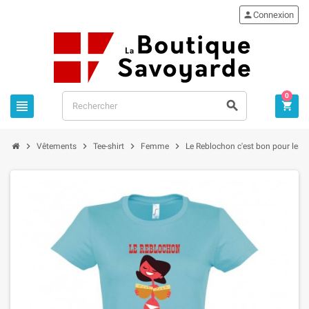

Connexion
0







Vêtements
Tee-shirt
Femme
Le Reblochon c'est bon pour les 