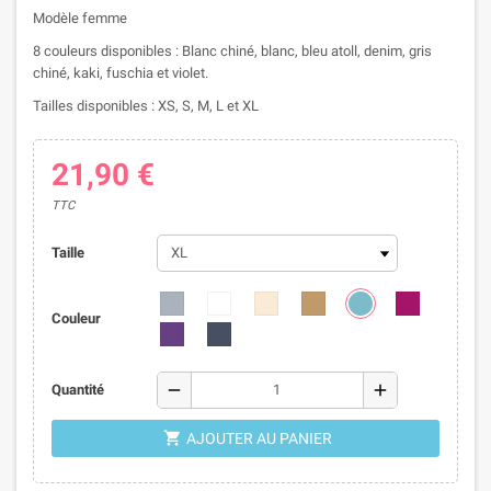
Modèle femme
8 couleurs disponibles : Blanc chiné, blanc, bleu atoll, denim, gris
chiné, kaki, fuschia et violet.
Tailles disponibles : XS, S, M, L et XL
21,90 €
TTC
Taille
Couleur
remove
add
Quantité

AJOUTER AU PANIER