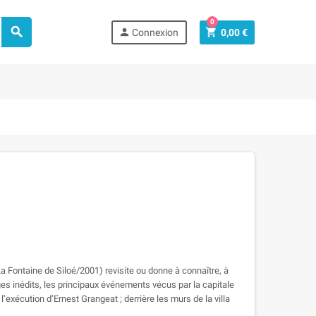
0



Connexion
0,00 €
La Fontaine de Siloé/2001) revisite ou donne à connaître, à
 inédits, les principaux événements vécus par la capitale
’exécution d’Ernest Grangeat ; derrière les murs de la villa