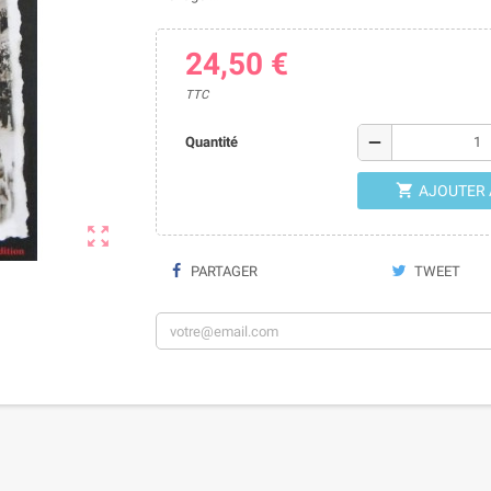
24,50 €
TTC
remove
Quantité

AJOUTER 

PARTAGER
TWEET