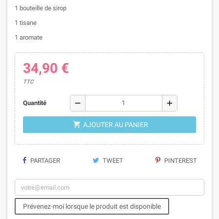
1 bouteille de sirop
1 tisane
1 aromate
34,90 €
TTC
remove
add
Quantité

AJOUTER AU PANIER
PARTAGER
TWEET
PINTEREST
Prévenez-moi lorsque le produit est disponible