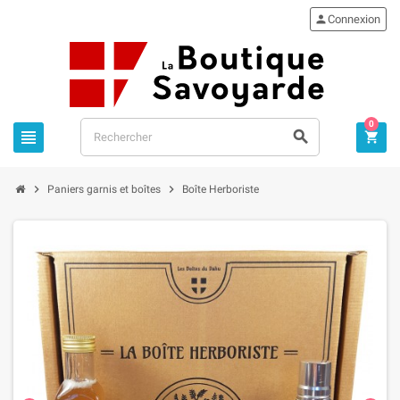

Connexion
0





Paniers garnis et boîtes
Boîte Herboriste