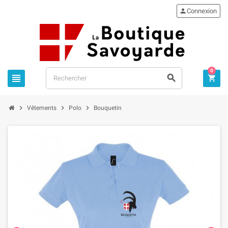

Connexion
0






Vêtements
Polo
Bouquetin