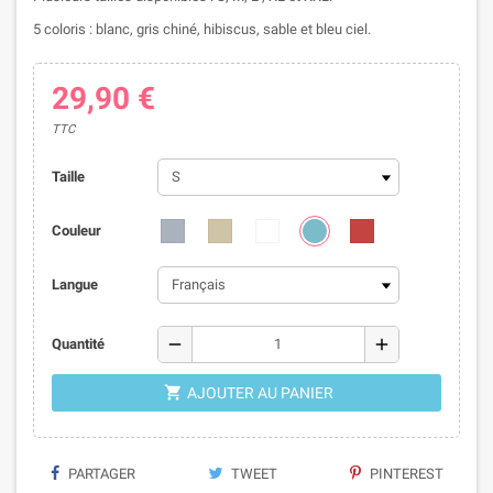
5 coloris : blanc, gris chiné, hibiscus, sable et bleu ciel.
29,90 €
TTC
Taille
Couleur
Langue
remove
add
Quantité

AJOUTER AU PANIER
PARTAGER
TWEET
PINTEREST