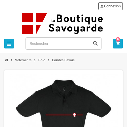

Connexion
0






Vêtements
Polo
Bandes Savoie