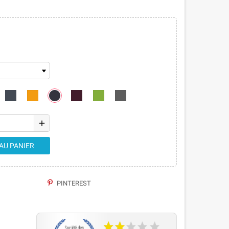
add
AU PANIER
PINTEREST