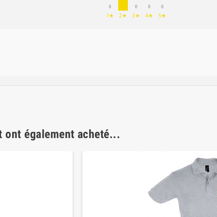
0
0
0
0
1★
2★
3★
4★
5★
t ont également acheté...