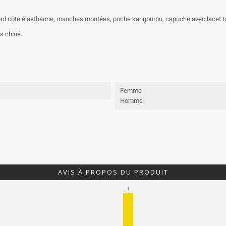
 bord côte élasthanne, manches montées, poche kangourou, capuche avec lacet to
s chiné.
Femme
Homme
AVIS À PROPOS DU PRODUIT
1