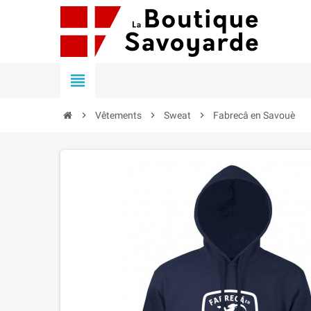


Vêtements

Sweat

Fabrecâ en Savouè