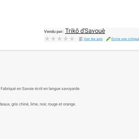
Trikô d'Savouè
Vendu par:
★★★★★
★★★★★
Voir les avis
Ecrire une critiqu
 Fabriqué en Savoie écrit en langue savoyarde.
eaux, gris chiné, lime, noir, rouge et orange.