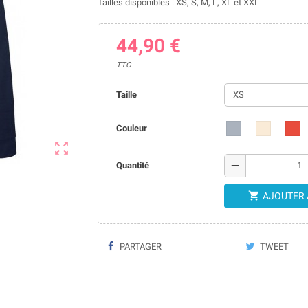
Tailles disponibles : XS, S, M, L, XL et XXL
44,90 €
TTC
Taille
Couleur

remove
Quantité

AJOUTER 
PARTAGER
TWEET