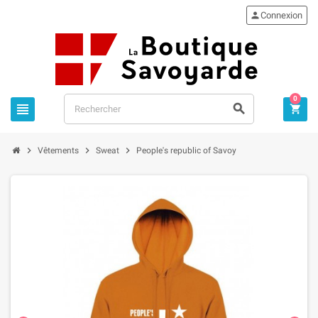

Connexion
0






Vêtements
Sweat
People's republic of Savoy