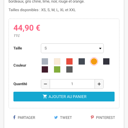
bordeaux, gris chiné, lime, noir, rouge et orange.
Tailles disponibles : XS, S, M, L, XL et XXL
44,90 €
TTC
Taille
Couleur
remove
add
Quantité

AJOUTER AU PANIER
PARTAGER
TWEET
PINTEREST