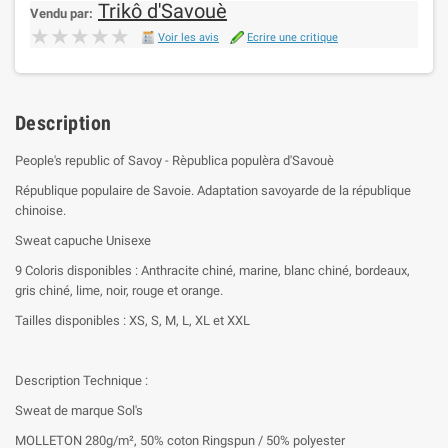
Trikô d'Savouè
Vendu par:
★★★★★
★★★★★
Voir les avis
Ecrire une critique
Description
People's republic of Savoy - Rèpublica populèra d'Savouè
République populaire de Savoie. Adaptation savoyarde de la république
chinoise.
Sweat capuche Unisexe
9 Coloris disponibles : Anthracite chiné, marine, blanc chiné, bordeaux,
gris chiné, lime, noir, rouge et orange.
Tailles disponibles : XS, S, M, L, XL et XXL
Description Technique :
Sweat de marque Sol's
MOLLETON 280g/m², 50% coton Ringspun / 50% polyester