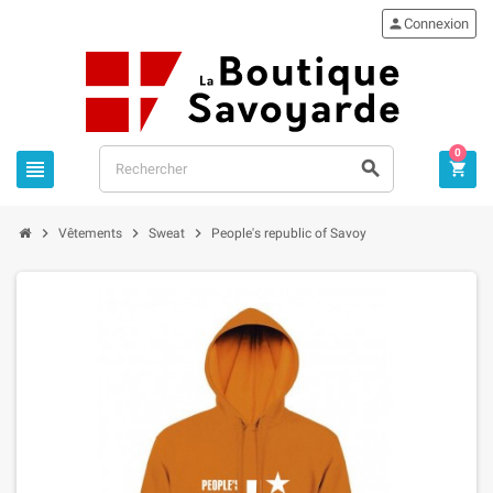

Connexion
0






Vêtements
Sweat
People's republic of Savoy