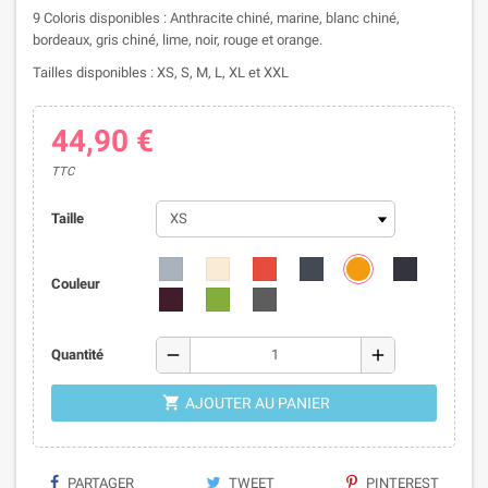
9 Coloris disponibles : Anthracite chiné, marine, blanc chiné,
bordeaux, gris chiné, lime, noir, rouge et orange.
Tailles disponibles : XS, S, M, L, XL et XXL
44,90 €
TTC
Taille
Couleur
remove
add
Quantité

AJOUTER AU PANIER
PARTAGER
TWEET
PINTEREST