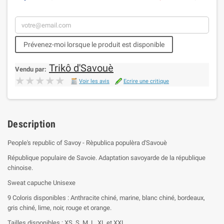
Prévenez-moi lorsque le produit est disponible
Trikô d'Savouè
Vendu par:
★★★★★
★★★★★
Voir les avis
Ecrire une critique
Description
People's republic of Savoy - Rèpublica populèra d'Savouè
République populaire de Savoie. Adaptation savoyarde de la république
chinoise.
Sweat capuche Unisexe
9 Coloris disponibles : Anthracite chiné, marine, blanc chiné, bordeaux,
gris chiné, lime, noir, rouge et orange.
Tailles disponibles : XS, S, M, L, XL et XXL