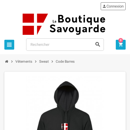

Connexion
0






Vêtements
Sweat
Code Barres