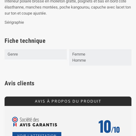
Intérieur polaire brossé en molleton gratté, poignets et bas en bord côte
élasthanne, manches montées, poche kangourou, capuche avec lacet ton
sur ton et coupe ajustée.
Sérigraphie
Fiche technique
Genre
Femme
Homme
Avis clients
AVIS À PROPOS DU PRODUIT
10
/10
VOIR L'ATTESTATION