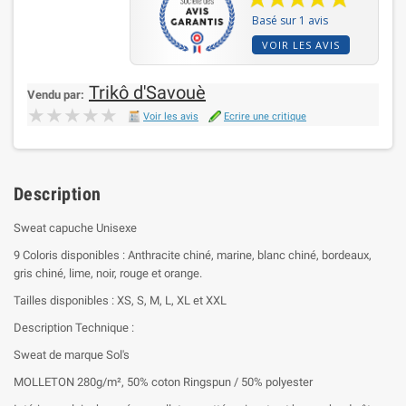
Basé sur 1 avis
VOIR LES AVIS
Trikô d'Savouè
Vendu par:
★★★★★
★★★★★
Voir les avis
Ecrire une critique
Description
Sweat capuche Unisexe
9 Coloris disponibles : Anthracite chiné, marine, blanc chiné, bordeaux,
gris chiné, lime, noir, rouge et orange.
Tailles disponibles : XS, S, M, L, XL et XXL
Description Technique :
Sweat de marque Sol's
MOLLETON 280g/m², 50% coton Ringspun / 50% polyester