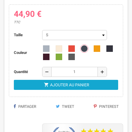
44,90 €
TTC
Taille
Couleur
remove
add
Quantité

AJOUTER AU PANIER
PARTAGER
TWEET
PINTEREST