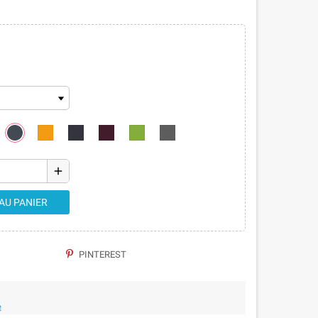
add
AU PANIER
PINTEREST
e