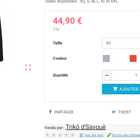
Tailles disponibles : XS, S, M, L, XL et XXL
44,90 €
TTC
Taille
Couleur

remove
Quantité

AJOUTER 
PARTAGER
TWEET
Trikô d'Savouè
Vendu par:
★★★★★
★★★★★
Voir les avis
Ecrire une critiqu