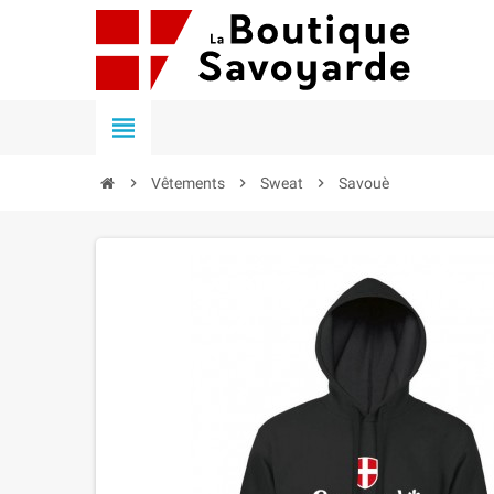


Vêtements

Sweat

Savouè