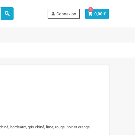
0



Connexion
0,00 €
hiné, bordeaux, gris chiné, lime, rouge, noir et orange.