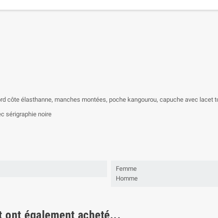
 bord côte élasthanne, manches montées, poche kangourou, capuche avec lacet to
c sérigraphie noire
Femme
Homme
t ont également acheté...