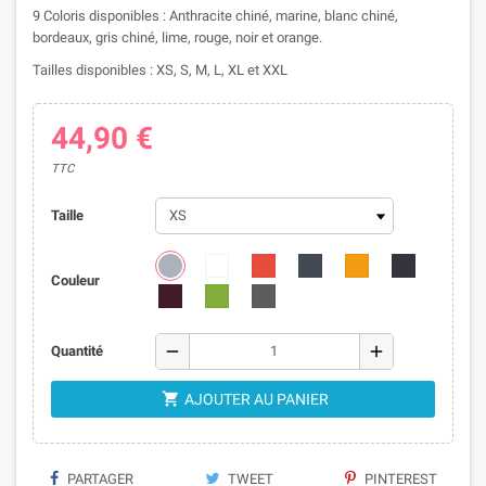
9 Coloris disponibles : Anthracite chiné, marine, blanc chiné,
bordeaux, gris chiné, lime, rouge, noir et orange.
Tailles disponibles : XS, S, M, L, XL et XXL
44,90 €
TTC
Taille
Couleur
remove
add
Quantité

AJOUTER AU PANIER
PARTAGER
TWEET
PINTEREST