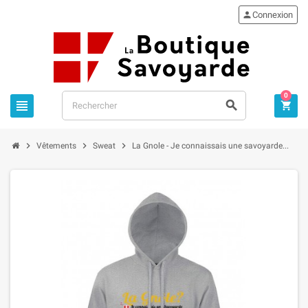

Connexion
0






Vêtements
Sweat
La Gnole - Je connaissais une savoyarde...