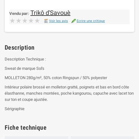
Trikô d'Savouè
Vendu par:
★★★★★
★★★★★
Voir les avis
Ecrire une critique
Description
Description Technique :
Sweat de marque Sol's
MOLLETON 280g/m², 50% coton Ringspun / 50% polyester
Intérieur polaire brossé en molleton gratté, poignets et bas en bord côte
élasthanne, manches montées, poche kangourou, capuche avec lacet ton
sur ton et coupe ajustée.
Sérigraphie
Fiche technique