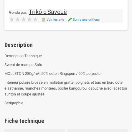
Trikô d'Savouè
Vendu par:
★★★★★
★★★★★
Voir les avis
Ecrire une critique
Description
Description Technique :
Sweat de marque Sol's
MOLLETON 280g/m², 50% coton Ringspun / 50% polyester
Intérieur polaire brossé en molleton gratté, poignets et bas en bord côte
élasthanne, manches montées, poche kangourou, capuche avec lacet ton
sur ton et coupe ajustée.
Sérigraphie
Fiche technique