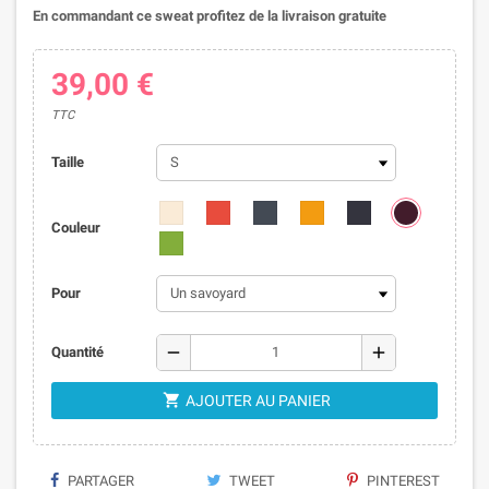
En commandant ce sweat profitez de la livraison gratuite
39,00 €
TTC
Taille
Couleur
Pour
remove
add
Quantité

AJOUTER AU PANIER
PARTAGER
TWEET
PINTEREST