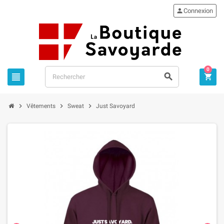

Connexion
0






Vêtements
Sweat
Just Savoyard