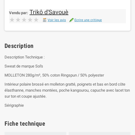
Trikô d'Savouè
Vendu par:
★★★★★
★★★★★
Voir les avis
Ecrire une critique
Description
Description Technique :
Sweat de marque Sol's
MOLLETON 280g/m², 50% coton Ringspun / 50% polyester
Intérieur polaire brossé en molleton gratté, poignets et bas en bord côte
élasthanne, manches montées, poche kangourou, capuche avec lacet ton
sur ton et coupe ajustée.
Sérigraphie
Fiche technique