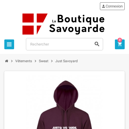

Connexion
0






Vêtements
Sweat
Just Savoyard