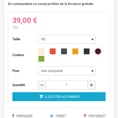
En commandant ce sweat profitez de la livraison gratuite
39,00 €
TTC
Taille
Couleur
Pour
remove
add
Quantité

AJOUTER AU PANIER
PARTAGER
TWEET
PINTEREST