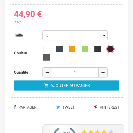
44,90 €
TTC
Taille
Couleur
remove
add
Quantité

AJOUTER AU PANIER
PARTAGER
TWEET
PINTEREST