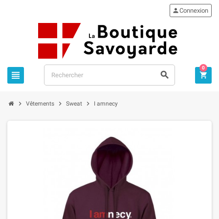

Connexion
0






Vêtements
Sweat
I amnecy