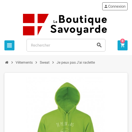

Connexion
0






Vêtements
Sweat
Je peux pas J'ai raclette