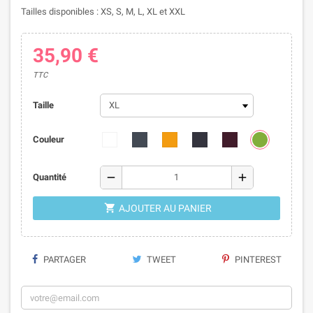
Tailles disponibles : XS, S, M, L, XL et XXL
35,90 €
TTC
Taille
Couleur
remove
add
Quantité

AJOUTER AU PANIER
PARTAGER
TWEET
PINTEREST