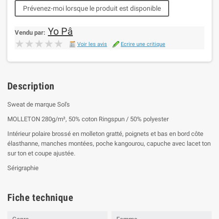
Prévenez-moi lorsque le produit est disponible
Yo Pâ
Vendu par:
★★★★★
★★★★★
Voir les avis
Ecrire une critique
Description
Sweat de marque Sol's
MOLLETON 280g/m², 50% coton Ringspun / 50% polyester
Intérieur polaire brossé en molleton gratté, poignets et bas en bord côte
élasthanne, manches montées, poche kangourou, capuche avec lacet ton
sur ton et coupe ajustée.
Sérigraphie
Fiche technique