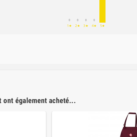
0
0
0
0
1★
2★
3★
4★
5★
t ont également acheté...