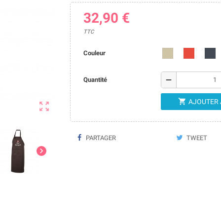
32,90 €
TTC
Couleur
remove
Quantité

AJOUTER 

PARTAGER
TWEET
