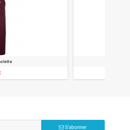
aclette
Lib
€
S’abonner