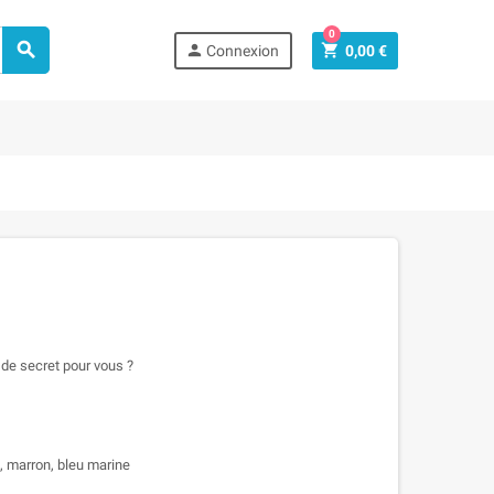
0



Connexion
0,00 €
s de secret pour vous ?
e, marron, bleu marine