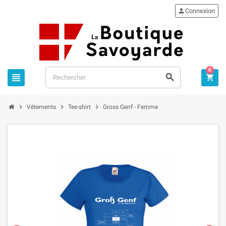

Connexion
0






Vêtements
Tee-shirt
Gross Genf - Femme