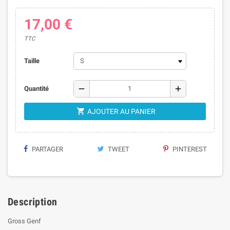
17,00 €
TTC
Taille
remove
add
Quantité

AJOUTER AU PANIER
PARTAGER
TWEET
PINTEREST
Description
Gross Genf