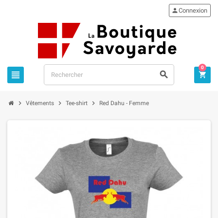

Connexion
0






Vêtements
Tee-shirt
Red Dahu - Femme