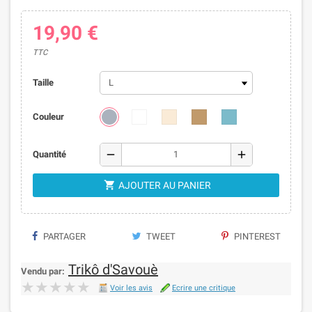
19,90 €
TTC
Taille
Couleur
remove
add
Quantité

AJOUTER AU PANIER
PARTAGER
TWEET
PINTEREST
Trikô d'Savouè
Vendu par:
★★★★★
★★★★★
Voir les avis
Ecrire une critique