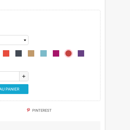
add
AU PANIER
PINTEREST