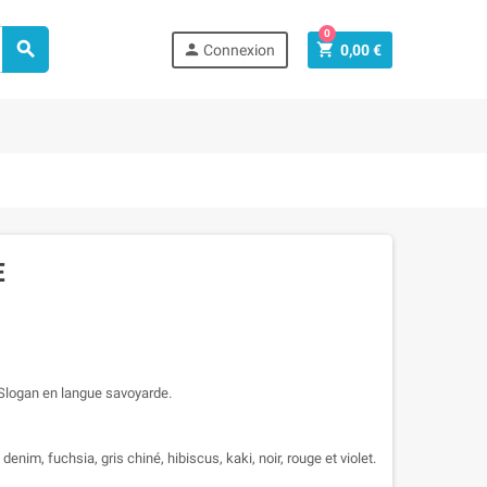
0



Connexion
0,00 €
E
! Slogan en langue savoyarde.
denim, fuchsia, gris chiné, hibiscus, kaki, noir, rouge et violet.