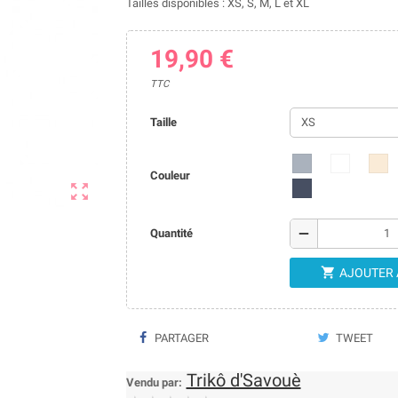
Tailles disponibles : XS, S, M, L et XL
19,90 €
TTC
Taille
Couleur

remove
Quantité

AJOUTER 
PARTAGER
TWEET
Trikô d'Savouè
Vendu par: