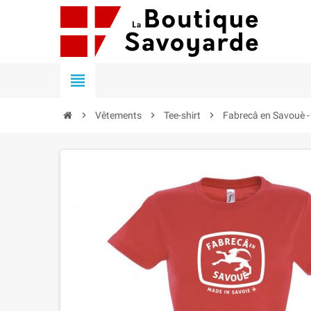


Vêtements

Tee-shirt

Fabrecâ en Savouè 