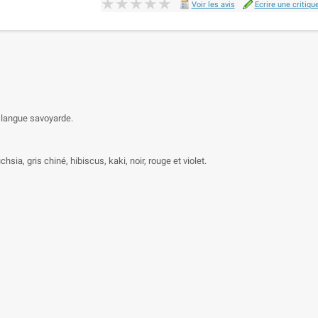
★★★★★
★★★★★
Voir les avis
Ecrire une critiqu
n langue savoyarde.
hsia, gris chiné, hibiscus, kaki, noir, rouge et violet.