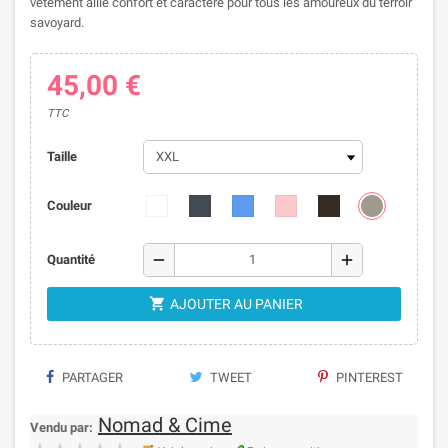
vêtement allie confort et caractère pour tous les amoureux du terroir
savoyard.
45,00 €
TTC
Taille
Couleur
remove
add
Quantité

AJOUTER AU PANIER
PARTAGER
TWEET
PINTEREST
Nomad & Cime
Vendu par: