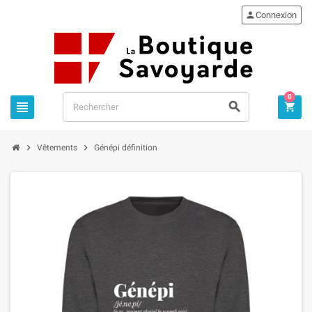

Connexion
0





Vêtements
Génépi définition