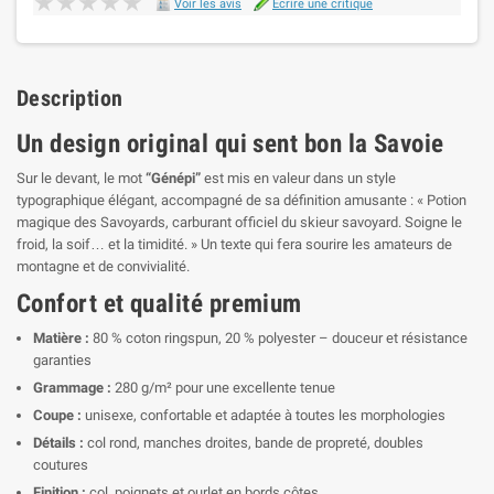
★★★★★
★★★★★
Voir les avis
Ecrire une critique
Description
Un design original qui sent bon la Savoie
Sur le devant, le mot
“Génépi”
est mis en valeur dans un style
typographique élégant, accompagné de sa définition amusante : « Potion
magique des Savoyards, carburant officiel du skieur savoyard. Soigne le
froid, la soif… et la timidité. » Un texte qui fera sourire les amateurs de
montagne et de convivialité.
Confort et qualité premium
Matière :
80 % coton ringspun, 20 % polyester – douceur et résistance
garanties
Grammage :
280 g/m² pour une excellente tenue
Coupe :
unisexe, confortable et adaptée à toutes les morphologies
Détails :
col rond, manches droites, bande de propreté, doubles
coutures
Finition :
col, poignets et ourlet en bords côtes