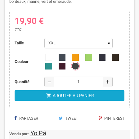
bordeaux, marine, vert et émeraude.
19,90 €
TTC
Taille
Couleur
remove
add
Quantité

AJOUTER AU PANIER
PARTAGER
TWEET
PINTEREST
Yo Pâ
Vendu par: