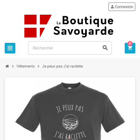

Connexion
0





Vêtements
Je peux pas J'ai raclette