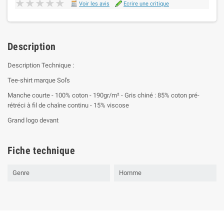
★★★★★
★★★★★
Voir les avis
Ecrire une critique
Description
Description Technique :
Tee-shirt marque Sol's
Manche courte - 100% coton - 190gr/m² - Gris chiné : 85% coton pré-
rétréci à fil de chaîne continu - 15% viscose
Grand logo devant
Fiche technique
Genre
Homme