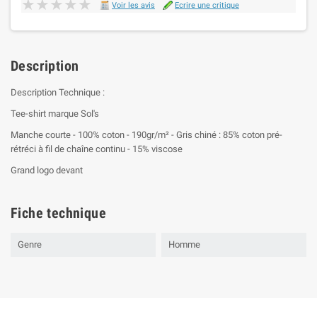
★★★★★
★★★★★
Voir les avis
Ecrire une critique
Description
Description Technique :
Tee-shirt marque Sol's
Manche courte - 100% coton - 190gr/m² - Gris chiné : 85% coton pré-
rétréci à fil de chaîne continu - 15% viscose
Grand logo devant
Fiche technique
Genre
Homme