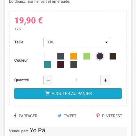
bordeaux, marine, vert et émeraude.
19,90 €
TTC
Taille
Couleur
remove
add
Quantité

AJOUTER AU PANIER
PARTAGER
TWEET
PINTEREST
Yo Pâ
Vendu par: