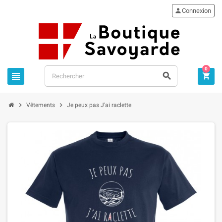

Connexion
0





Vêtements
Je peux pas J'ai raclette