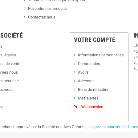
Revendre nos produits
Contactez-nous
 SOCIÉTÉ
I
VOTRE COMPTE
La
n
46
s légales
Informations personnelles
74
ns de vente
Commandes
Fr
Éc
mmes nous
Avoirs
t sécurisé
Adresses
ez-nous
Bons de réduction
p
Mes alertes
ns
Déconnexion
rchand approuvé par la Société des Avis Garantis,
cliquez ici pour vérifier l'atte