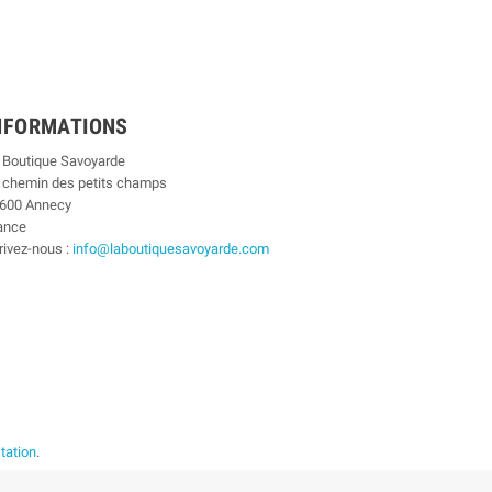
NFORMATIONS
 Boutique Savoyarde
 chemin des petits champs
600 Annecy
ance
rivez-nous :
info@laboutiquesavoyarde.com
station
.