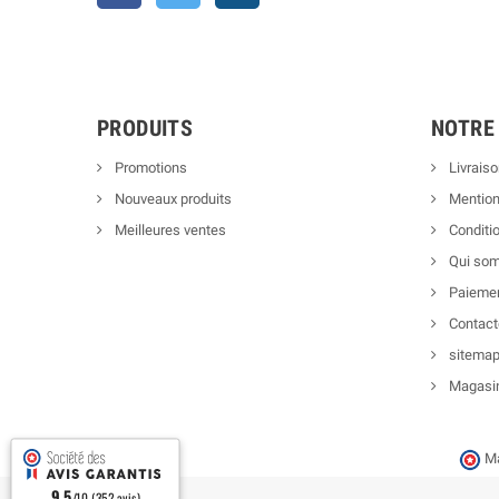
PRODUITS
NOTRE
Promotions
Livraiso
Nouveaux produits
Mention
Meilleures ventes
Conditio
Qui so
Paiemen
Contact
sitema
Magasi
Ma
9.5
/10 (352 avis)