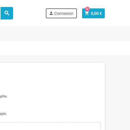
0



Connexion
0,00 €
ophe.
apin.