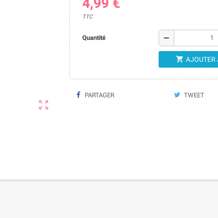
4,99 €
TTC
remove
Quantité

AJOUTER 
PARTAGER
TWEET
