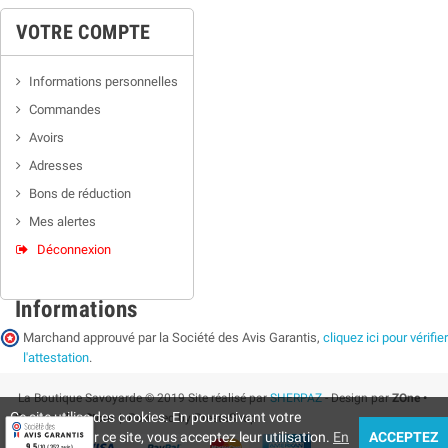
VOTRE COMPTE
Informations personnelles
Commandes
Avoirs
Adresses
Bons de réduction
Mes alertes
Déconnexion
Informations
Marchand approuvé par la Société des Avis Garantis,
cliquez ici pour vérifier
l'attestation
.
La Boutique Savoyarde © 2019 Site réalisé par
SHERPAZ
- Design par
ZOne •
Ce site utilise des cookies. En poursuivant votre
Supermarket Store
| Powered by PrestaShop
navigation sur ce site, vous acceptez leur utilisation.
En
ACCEPTEZ
9.5
/10 (352 avis)