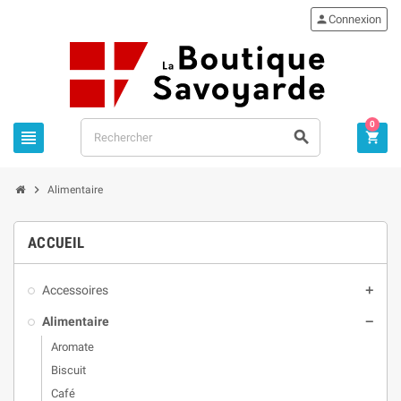

Connexion
0




Alimentaire
ACCUEIL
Accessoires

Alimentaire

Aromate
Biscuit
Café