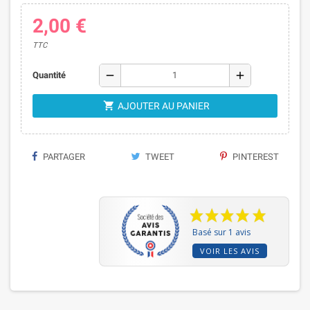
2,00 €
TTC
remove
add
Quantité

AJOUTER AU PANIER
PARTAGER
TWEET
PINTEREST
Basé sur 1 avis
VOIR LES AVIS