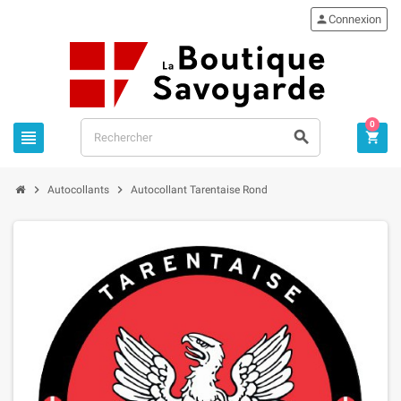

Connexion
0





Autocollants
Autocollant Tarentaise Rond