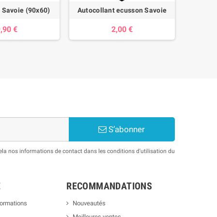
 Savoie (90x60)
Autocollant ecusson Savoie
Les ger
,90 €
2,00 €
S’abonner
a nos informations de contact dans les conditions d'utilisation du
E
RECOMMANDATIONS
formations
Nouveautés
Meilleures ventes