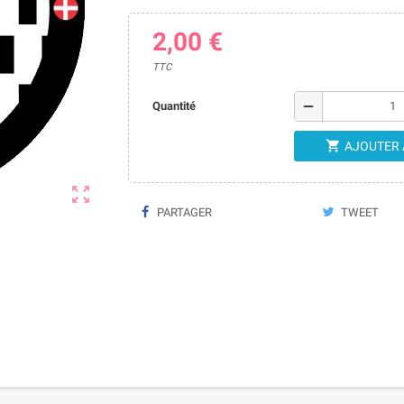
2,00 €
TTC
remove
Quantité

AJOUTER 

PARTAGER
TWEET