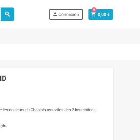
0



Connexion
0,00 €
ND
e les couleurs du Chablais assorties des 2 inscriptions
nyle.