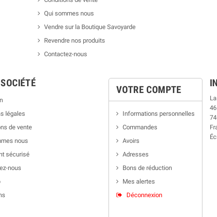
Qui sommes nous
Vendre sur la Boutique Savoyarde
Revendre nos produits
Contactez-nous
 SOCIÉTÉ
I
VOTRE COMPTE
La
n
46
s légales
Informations personnelles
74
ns de vente
Commandes
Fr
Éc
mmes nous
Avoirs
t sécurisé
Adresses
ez-nous
Bons de réduction
p
Mes alertes
ns
Déconnexion