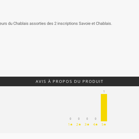
eurs du Chablais assorties des 2 inscriptions Savoie et Chablais.
AVIS À PROPOS DU PRODUIT
1
0
0
0
0
1★
2★
3★
4★
5★