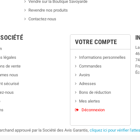
Vendre sur la Boutique Savoyarde
Revendre nos produits
Contactez-nous
 SOCIÉTÉ
I
VOTRE COMPTE
La
n
46
s légales
Informations personnelles
74
ns de vente
Commandes
Fr
Éc
mmes nous
Avoirs
t sécurisé
Adresses
ez-nous
Bons de réduction
p
Mes alertes
ns
Déconnexion
rchand approuvé par la Société des Avis Garantis,
cliquez ici pour vérifier l'atte