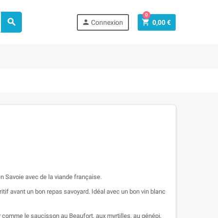
0



Connexion
0,00 €
n Savoie avec de la viande française.
ritif avant un bon repas savoyard. Idéal avec un bon vin blanc
comme le saucisson au Beaufort, aux myrtilles, au génépi,