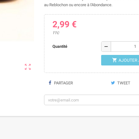
au Reblochon ou encore à l'Abondance.
2,99 €
TTC
remove
Quantité

AJOUTER 

PARTAGER
TWEET