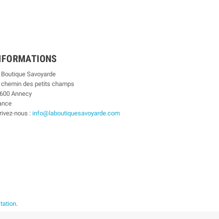
NFORMATIONS
 Boutique Savoyarde
 chemin des petits champs
600 Annecy
ance
rivez-nous :
info@laboutiquesavoyarde.com
station
.