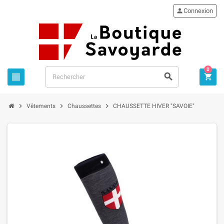

Connexion
0






Vêtements
Chaussettes
CHAUSSETTE HIVER "SAVOIE"