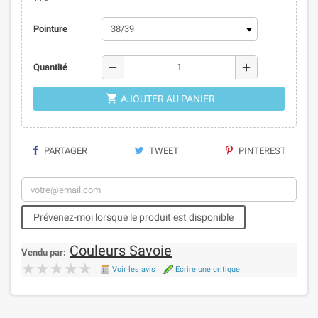
Pointure
remove
add
Quantité

AJOUTER AU PANIER
PARTAGER
TWEET
PINTEREST
Prévenez-moi lorsque le produit est disponible
Couleurs Savoie
Vendu par:
★★★★★
★★★★★
Voir les avis
Ecrire une critique