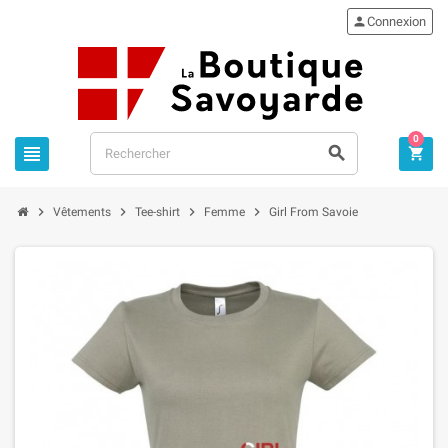

Connexion
0







Vêtements
Tee-shirt
Femme
Girl From Savoie