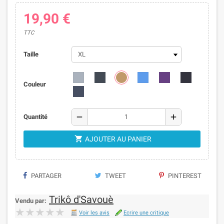
19,90 €
TTC
Taille
Couleur
remove
add
Quantité

AJOUTER AU PANIER
PARTAGER
TWEET
PINTEREST
Trikô d'Savouè
Vendu par:
★★★★★
★★★★★
Voir les avis
Ecrire une critique