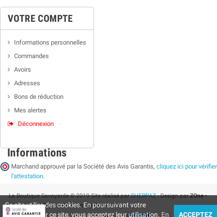
VOTRE COMPTE
Informations personnelles
Commandes
Avoirs
Adresses
Bons de réduction
Mes alertes
Déconnexion
Informations
Marchand approuvé par la Société des Avis Garantis,
cliquez ici pour vérifier
l'attestation
.
La Boutique Savoyarde © 2019 Site réalisé par
SHERPAZ
- Design par
ZOne •
Ce site utilise des cookies. En poursuivant votre
Supermarket Store
| Powered by PrestaShop
navigation sur ce site, vous acceptez leur utilisation.
En
ACCEPTEZ