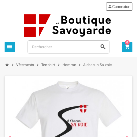

Connexion
0







Vêtements
Tee-shirt
Homme
A chacun Sa voie