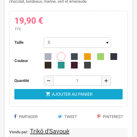
chocolat, bordeaux, marine, vert et émeraude.
19,90 €
TTC
Taille
Couleur
remove
add
Quantité

AJOUTER AU PANIER
PARTAGER
TWEET
PINTEREST
Trikô d'Savouè
Vendu par: