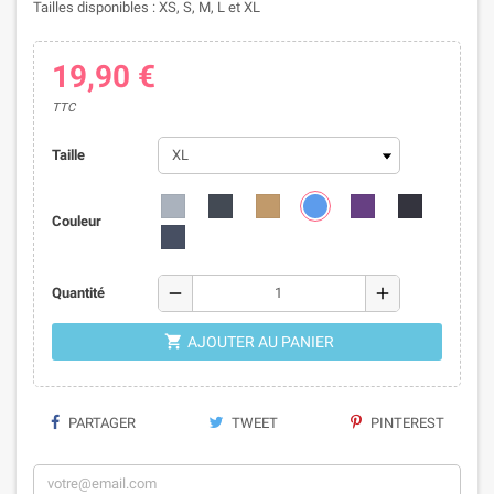
Tailles disponibles : XS, S, M, L et XL
19,90 €
TTC
Taille
Couleur
remove
add
Quantité

AJOUTER AU PANIER
PARTAGER
TWEET
PINTEREST