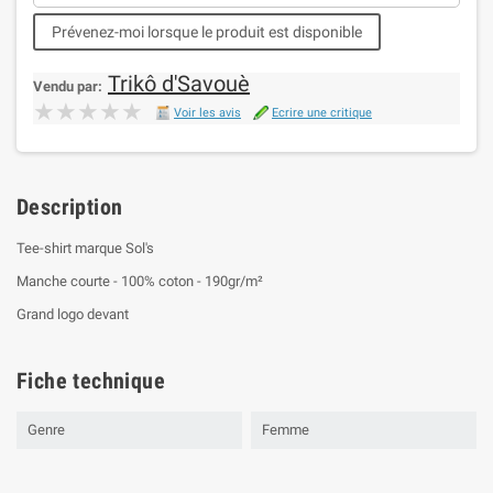
Prévenez-moi lorsque le produit est disponible
Trikô d'Savouè
Vendu par:
★★★★★
★★★★★
Voir les avis
Ecrire une critique
Description
Tee-shirt marque Sol's
Manche courte - 100% coton - 190gr/m²
Grand logo devant
Fiche technique
Genre
Femme