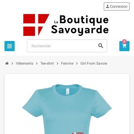

Connexion
0







Vêtements
Tee-shirt
Femme
Girl From Savoie