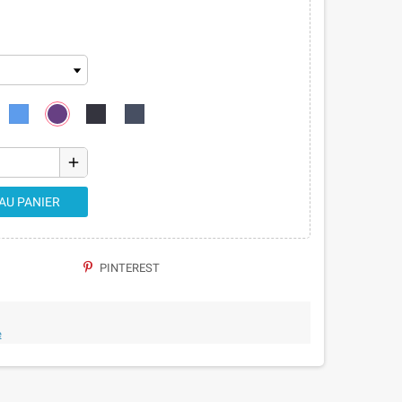
add
AU PANIER
PINTEREST
e