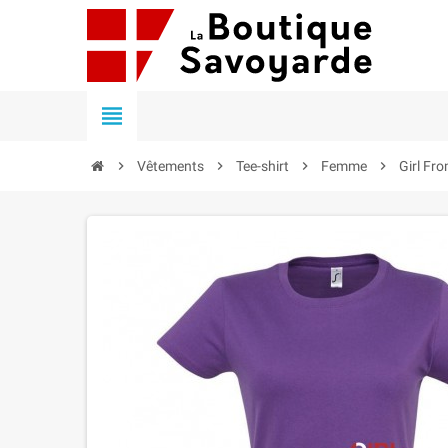


Vêtements

Tee-shirt

Femme

Girl Fr