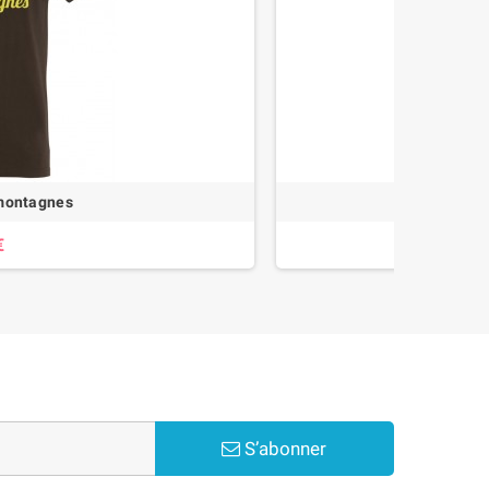
montagnes
€
S’abonner