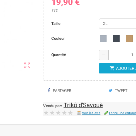
19,90 €
TTC
Taille
Couleur
remove
Quantité


AJOUTER 
PARTAGER
TWEET
Trikô d'Savouè
Vendu par:
★★★★★
★★★★★
Voir les avis
Ecrire une critiqu