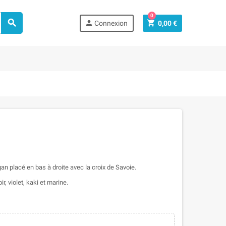
0



Connexion
0,00 €
n placé en bas à droite avec la croix de Savoie.
r, violet, kaki et marine.