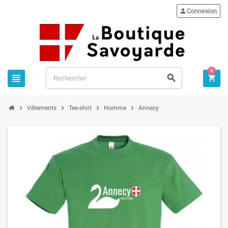

Connexion
0







Vêtements
Tee-shirt
Homme
Annecy