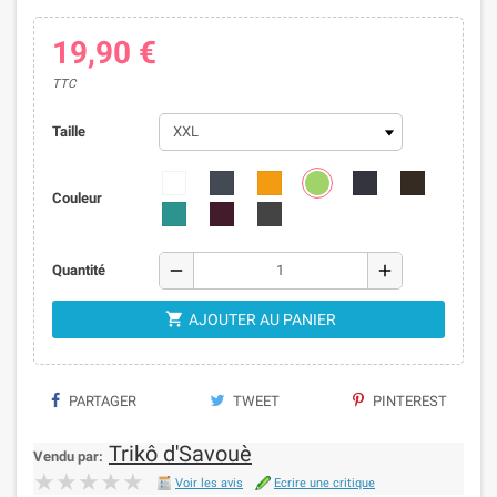
19,90 €
TTC
Taille
Couleur
remove
add
Quantité

AJOUTER AU PANIER
PARTAGER
TWEET
PINTEREST
Trikô d'Savouè
Vendu par:
★★★★★
★★★★★
Voir les avis
Ecrire une critique