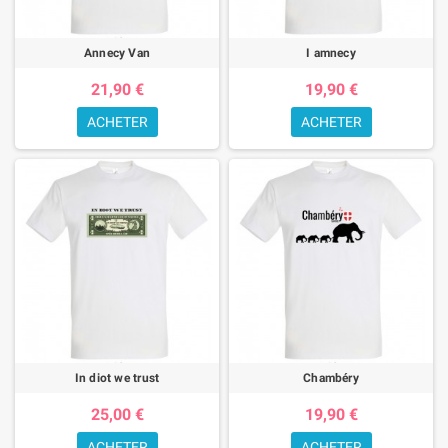
Annecy Van
I amnecy
21,90 €
19,90 €
ACHETER
ACHETER
In diot we trust
Chambéry
25,00 €
19,90 €
ACHETER
ACHETER