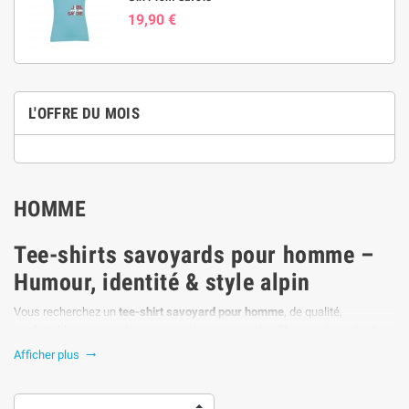
19,90 €
L'OFFRE DU MOIS
HOMME
Tee-shirts savoyards pour homme –
Humour, identité & style alpin
Vous recherchez un
tee-shirt savoyard pour homme
, de qualité,
confortable, avec un design original ou une touche d’humour bien de chez
nous ? Vous êtes au bon endroit ! Notre collection rassemble les meilleurs
Afficher plus

modèles pour afficher fièrement vos origines savoyardes ou haut-
savoyardes.