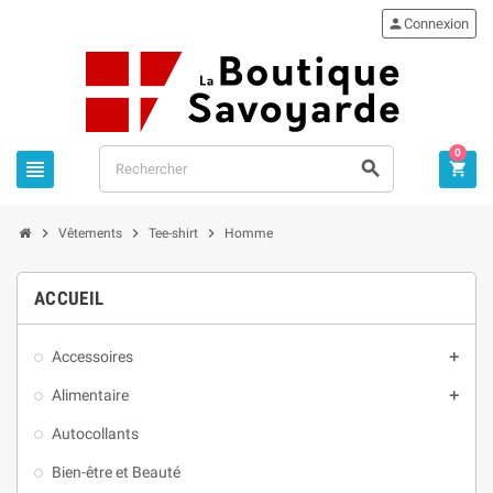

Connexion
0






Vêtements
Tee-shirt
Homme
ACCUEIL
Accessoires

Alimentaire

Autocollants
Bien-être et Beauté