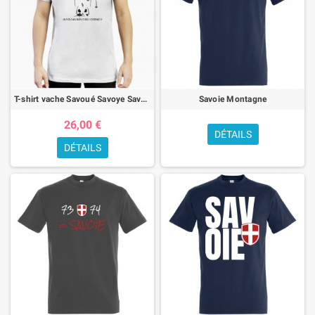
Libre dans mes montagnes
, pour les amoureux des sommets
Des tee-shirts savoyards graphiques &
artistiques
Pour ceux qui préfèrent un style plus visuel que revendicatif, nous
proposons aussi des modèles inspirés des paysages emblématiques de
T-shirt vache Savoué Savoye Savoie
Savoie Montagne
la région :
26,00 €
Chamonix – Train du Montenvers
DÉTAILS
DÉTAILS
Annecy & le peintre
Vin Chaud
, un classique hivernal
Des tee-shirts savoyards gourmands
La Savoie, c’est aussi la bonne cuisine ! Retrouvez nos modèles inspirés
de la gastronomie locale :
In Diot We Trust
Mac’Diot
, la version alpine du burger
Un cadeau parfait pour un savoyard