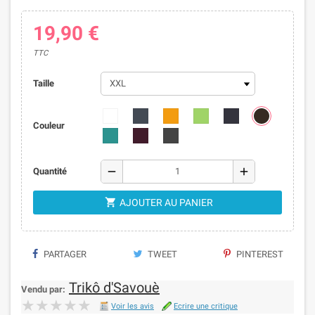
19,90 €
TTC
Taille
Couleur
remove
add
Quantité

AJOUTER AU PANIER
PARTAGER
TWEET
PINTEREST
Trikô d'Savouè
Vendu par:
★★★★★
★★★★★
Voir les avis
Ecrire une critique