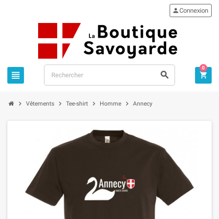

Connexion
0







Vêtements
Tee-shirt
Homme
Annecy