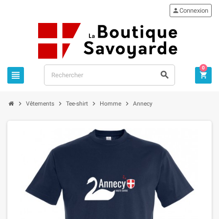

Connexion
0







Vêtements
Tee-shirt
Homme
Annecy