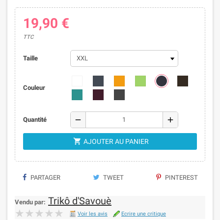
19,90 €
TTC
Taille
Couleur
remove
add
Quantité

AJOUTER AU PANIER
PARTAGER
TWEET
PINTEREST
Trikô d'Savouè
Vendu par:
★★★★★
★★★★★
Voir les avis
Ecrire une critique