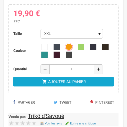
19,90 €
TTC
Taille
Couleur
remove
add
Quantité

AJOUTER AU PANIER
PARTAGER
TWEET
PINTEREST
Trikô d'Savouè
Vendu par:
★★★★★
★★★★★
Voir les avis
Ecrire une critique