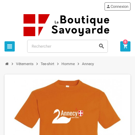

Connexion
0







Vêtements
Tee-shirt
Homme
Annecy