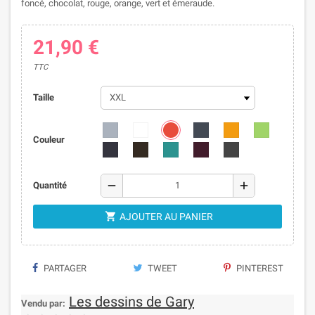
foncé, chocolat, rouge, orange, vert et émeraude.
21,90 €
TTC
Taille
Couleur
remove
add
Quantité

AJOUTER AU PANIER
PARTAGER
TWEET
PINTEREST
Les dessins de Gary
Vendu par: