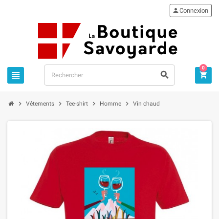

Connexion
0







Vêtements
Tee-shirt
Homme
Vin chaud