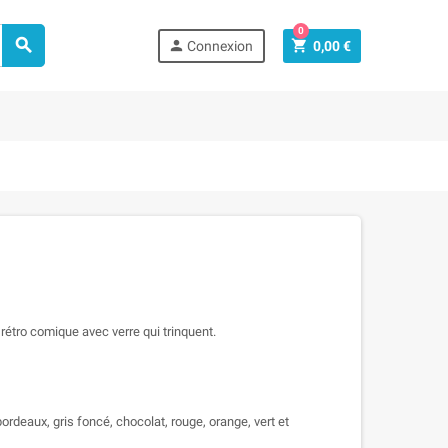
0



Connexion
0,00 €
 rétro comique avec verre qui trinquent.
 bordeaux, gris foncé, chocolat, rouge, orange, vert et