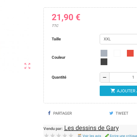
21,90 €
TTC
Taille
Couleur

remove
Quantité

AJOUTER 
PARTAGER
TWEET
Les dessins de Gary
Vendu par:
★★★★★
★★★★★
Voir les avis
Ecrire une critiqu