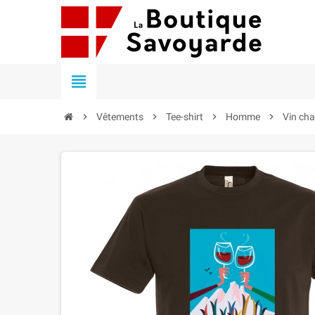


Vêtements

Tee-shirt

Homme

Vin ch