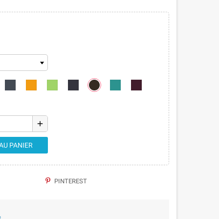
add
AU PANIER
PINTEREST
e