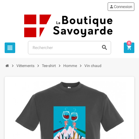

Connexion
0







Vêtements
Tee-shirt
Homme
Vin chaud