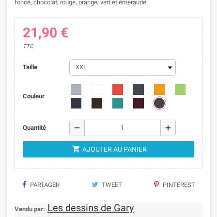
foncé, chocolat, rouge, orange, vert et émeraude.
21,90 €
TTC
Taille
Couleur
remove
add
Quantité

AJOUTER AU PANIER
PARTAGER
TWEET
PINTEREST
Les dessins de Gary
Vendu par: