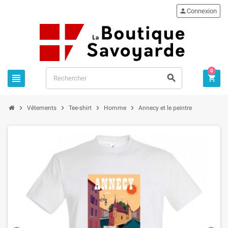

Connexion
0







Vêtements
Tee-shirt
Homme
Annecy et le peintre