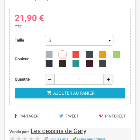
21,90 €
TTC
Taille
Couleur
remove
add
Quantité

AJOUTER AU PANIER
PARTAGER
TWEET
PINTEREST
Les dessins de Gary
Vendu par:
★★★★★
★★★★★
Voir les avis
Ecrire une critique