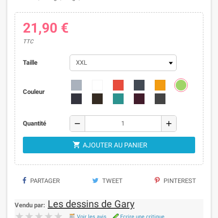
21,90 €
TTC
Taille
Couleur
remove
add
Quantité

AJOUTER AU PANIER
PARTAGER
TWEET
PINTEREST
Les dessins de Gary
Vendu par:
★★★★★
★★★★★
Voir les avis
Ecrire une critique