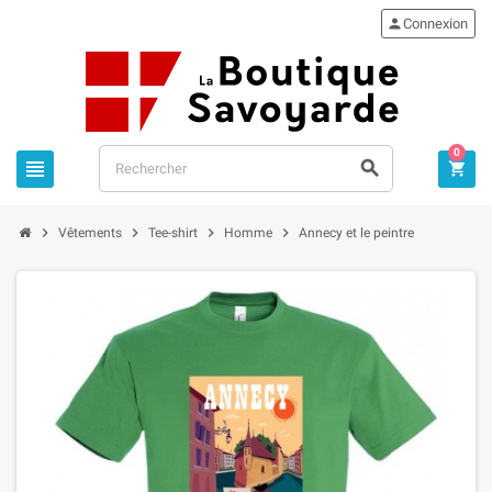

Connexion
0







Vêtements
Tee-shirt
Homme
Annecy et le peintre