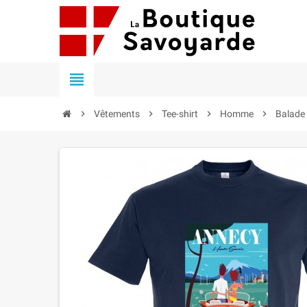


Vêtements

Tee-shirt

Homme

Balade 