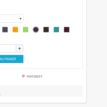
add
AU PANIER
PINTEREST
e