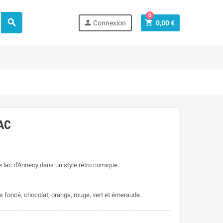
0



Connexion
0,00 €
AC
e lac d'Annecy dans un style rétro comique.
ris foncé, chocolat, orange, rouge, vert et émeraude.