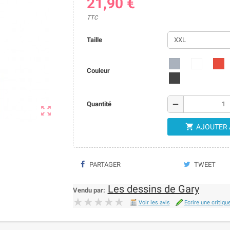
21,90 €
TTC
Taille
Couleur
remove
Quantité


AJOUTER 
PARTAGER
TWEET
Les dessins de Gary
Vendu par:
★★★★★
★★★★★
Voir les avis
Ecrire une critiqu