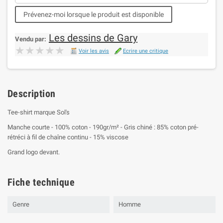
Prévenez-moi lorsque le produit est disponible
Les dessins de Gary
Vendu par:
★★★★★
★★★★★
Voir les avis
Ecrire une critique
Description
Tee-shirt marque Sol's
Manche courte - 100% coton - 190gr/m² - Gris chiné : 85% coton pré-
rétréci à fil de chaîne continu - 15% viscose
Grand logo devant.
Fiche technique
Genre
Homme