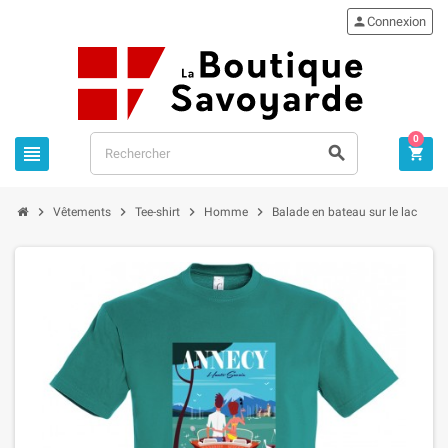

Connexion
0







Vêtements
Tee-shirt
Homme
Balade en bateau sur le lac